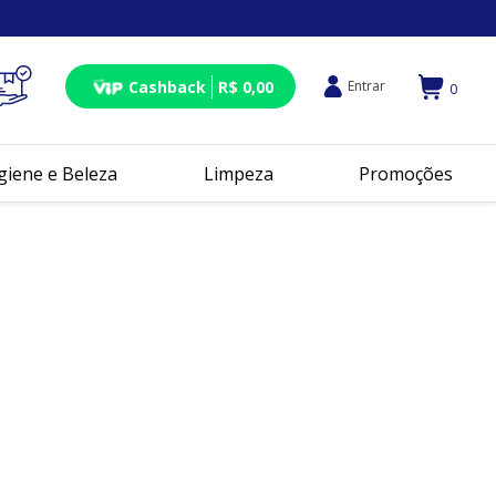
Cashback
R$ 0,00
Entrar
0
giene e Beleza
Limpeza
Promoções