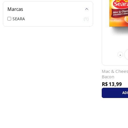
Marcas
SEARA
1
-
Mac & Chees
Bacon
R$ 13,99
AD