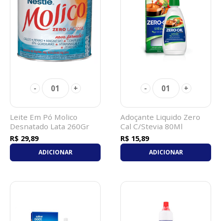
01
01
-
+
-
+
Leite Em Pó Molico
Adoçante Liquido Zero
Desnatado Lata 260Gr
Cal C/Stevia 80Ml
Zero Lactose
R$ 29,89
R$ 15,89
ADICIONAR
ADICIONAR