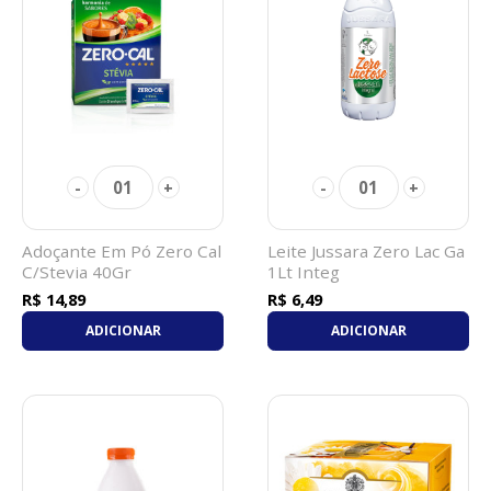
01
01
-
+
-
+
Adoçante Em Pó Zero Cal
Leite Jussara Zero Lac Ga
C/Stevia 40Gr
1Lt Integ
R$ 14,89
R$ 6,49
ADICIONAR
ADICIONAR