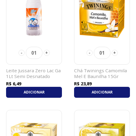
01
01
-
+
-
+
Leite Jussara Zero Lac Ga
Chá Twinings Camomila
1Lt Semi Desnatado
Mel E Baunilha 15Gr
R$ 6,49
R$ 23,89
ADICIONAR
ADICIONAR