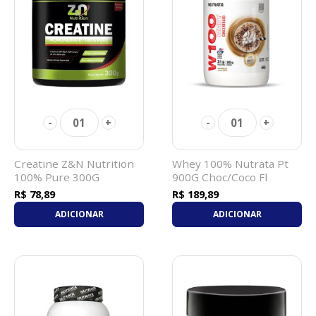
01
01
-
+
-
+
Creatine Z&N Nutrition
Whey 100% Nutrata Pt
100% Pure 300G
900G Choc/Coco Fl
Monohidratada
R$ 78,89
R$ 189,89
ADICIONAR
ADICIONAR