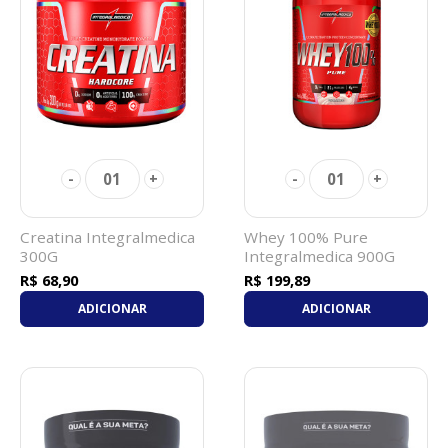
01
01
-
+
-
+
Creatina Integralmedica
Whey 100% Pure
300G
Integralmedica 900G
Morango
R$ 68,90
R$ 199,89
ADICIONAR
ADICIONAR