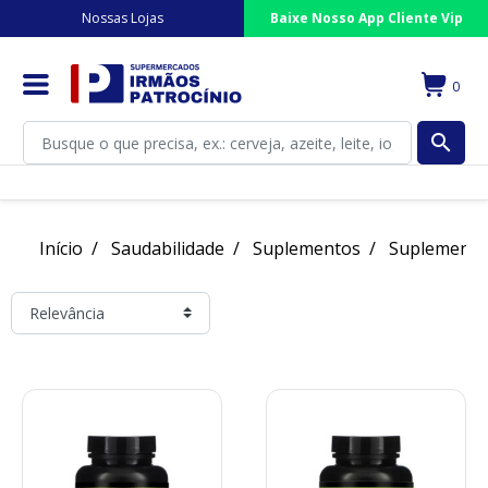
Nossas Lojas
Baixe Nosso App Cliente Vip
0
search
Início
Saudabilidade
Suplementos
Suplemento