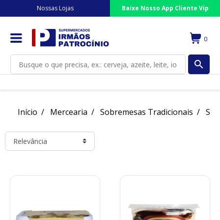
Nossas Lojas
Baixe Nosso App Cliente Vip
0
search
Início
Mercearia
Sobremesas Tradicionais
Sor