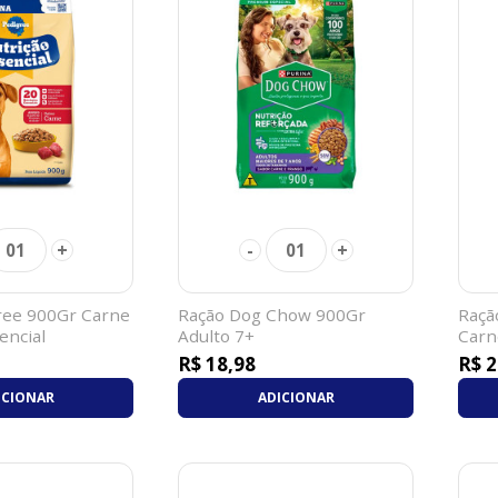
+
-
+
01
01
ree 900Gr Carne
Ração Dog Chow 900Gr
Raçã
encial
Adulto 7+
Carn
R$ 18,98
R$ 2
ICIONAR
ADICIONAR