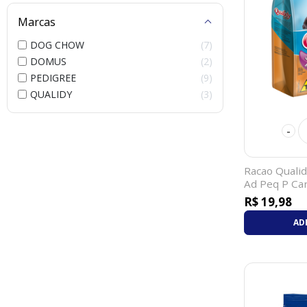
Marcas
DOG CHOW
7
DOMUS
2
PEDIGREE
9
QUALIDY
3
-
Racao Qualid
Ad Peq P Ca
R$ 19,98
AD