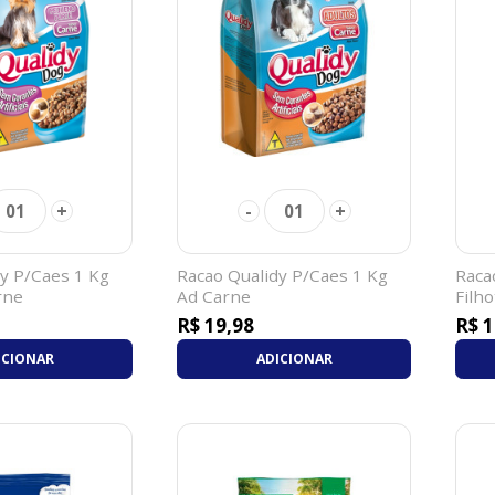
+
-
+
01
01
y P/Caes 1 Kg
Racao Qualidy P/Caes 1 Kg
Raca
rne
Ad Carne
Filh
R$ 19,98
R$ 1
ICIONAR
ADICIONAR