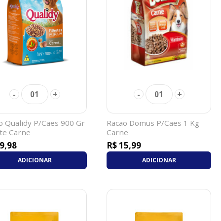
-
+
-
+
01
01
o Qualidy P/Caes 900 Gr
Racao Domus P/Caes 1 Kg
ote Carne
Carne
9,98
R$ 15,99
ADICIONAR
ADICIONAR