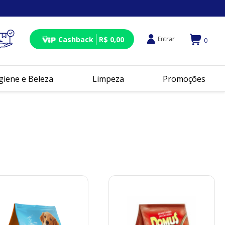
Cashback
R$ 0,00
Entrar
0
giene e Beleza
Limpeza
Promoções