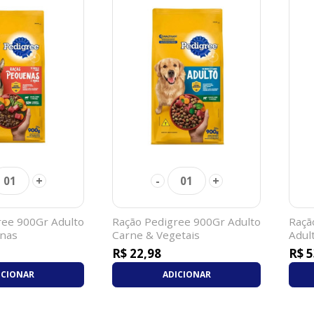
+
-
+
01
01
ree 900Gr Adulto
Ração Pedigree 900Gr Adulto
Raçã
nas
Carne & Vegetais
Adul
R$ 22,98
R$ 5
ICIONAR
ADICIONAR