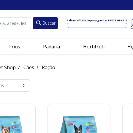
Faltam
R$ 120,00
para ganhar FRETE GRÁTIS
search
Buscar
Frios
Padaria
Hortifruti
Hi
et Shop
Cães
Ração