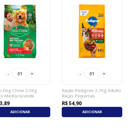
-
+
-
+
01
01
o Dog Chow 2,5Kg
Ração Pedigree 2,7Kg Adulto
to Medio/Grande
Raças Pequenas
3,89
R$ 54,90
ADICIONAR
ADICIONAR