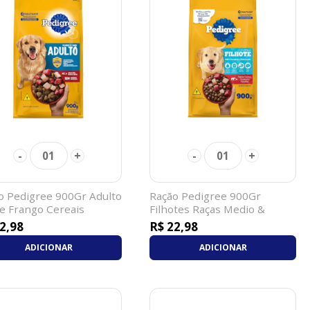
-
+
-
+
01
01
o Pedigree 900Gr Adulto
Ração Pedigree 900Gr
e Frango Cereais
Filhotes Raças Medio &
Grande
2,98
R$ 22,98
ADICIONAR
ADICIONAR