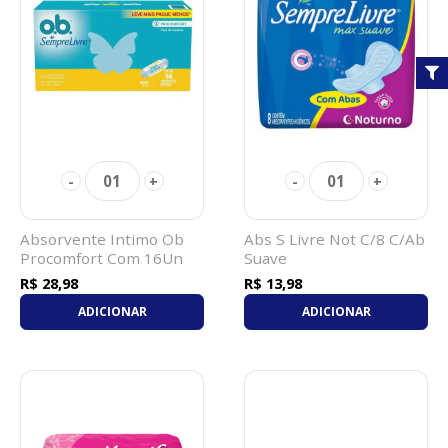
01
01
-
+
-
+
Absorvente Intimo Ob
Abs S Livre Not C/8 C/Ab
Procomfort Com 16Un
Suave
Médio
R$ 28,98
R$ 13,98
ADICIONAR
ADICIONAR