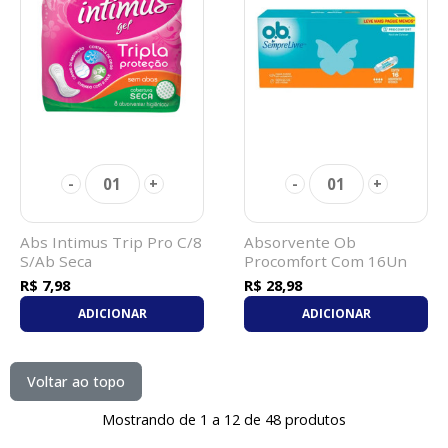
01
01
-
+
-
+
Abs Intimus Trip Pro C/8
Absorvente Ob
S/Ab Seca
Procomfort Com 16Un
Super
R$ 7,98
R$ 28,98
ADICIONAR
ADICIONAR
Voltar ao topo
Mostrando de 1 a 12 de 48 produtos