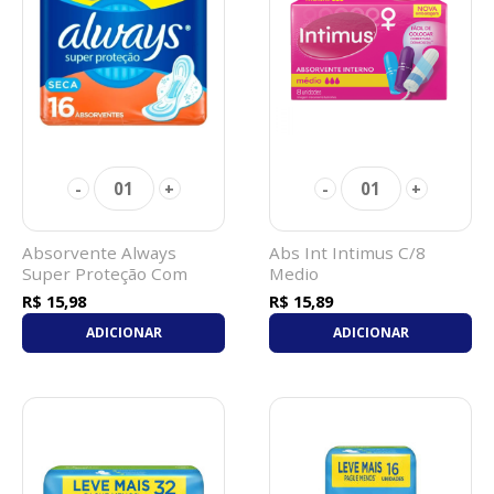
01
01
-
+
-
+
Absorvente Always
Abs Int Intimus C/8
Super Proteção Com
Medio
Abas Seca 16Un
R$ 15,98
R$ 15,89
ADICIONAR
ADICIONAR