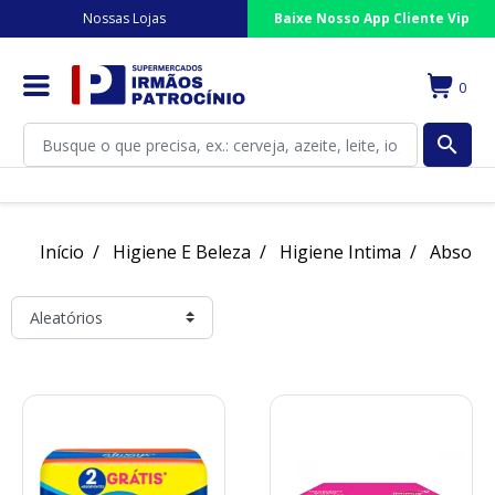
Nossas Lojas
Baixe Nosso App Cliente Vip
0
search
Início
Higiene E Beleza
Higiene Intima
Absorv