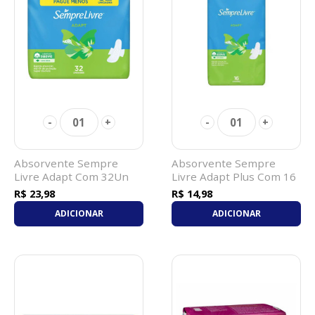
01
01
-
+
-
+
Absorvente Sempre
Absorvente Sempre
Livre Adapt Com 32Un
Livre Adapt Plus Com 16
Com Abas Suave
Com Abas Suave
R$ 23,98
R$ 14,98
ADICIONAR
ADICIONAR