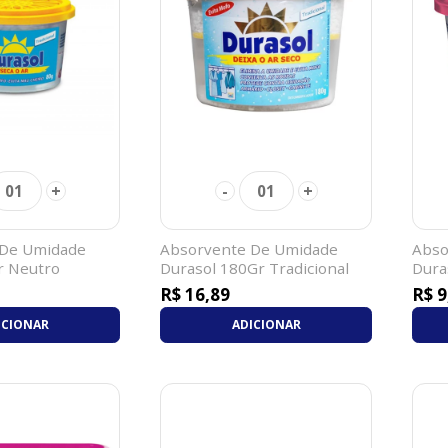
+
-
+
01
01
 De Umidade
Absorvente De Umidade
Abso
r Neutro
Durasol 180Gr Tradicional
Dura
R$ 16,89
R$ 9
ICIONAR
ADICIONAR