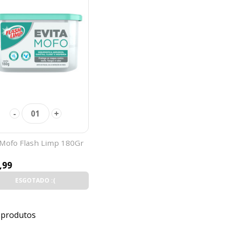
-
+
01
 Mofo Flash Limp 180Gr
,99
ESGOTADO :(
 produtos