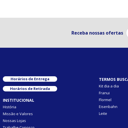
Receba nossas ofertas
Horários de Entrega
TERMOS BUSC
Kit dia a dia
Horários de Retirada
Franui
Flormel
INSTITUCIONAL
Eisenbahn
História
Leite
Missão e Valores
Nossas Lojas
Trabalhe Conosco