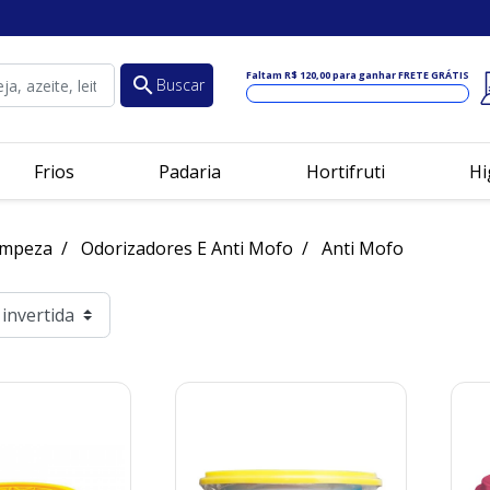
Faltam
R$ 120,00
para ganhar FRETE GRÁTIS
search
Buscar
Frios
Padaria
Hortifruti
Hi
impeza
Odorizadores E Anti Mofo
Anti Mofo