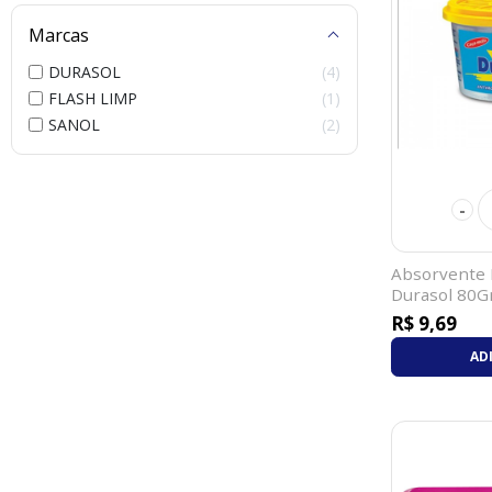
Marcas
DURASOL
4
FLASH LIMP
1
SANOL
2
-
Absorvente
Durasol 80G
R$ 9,69
AD