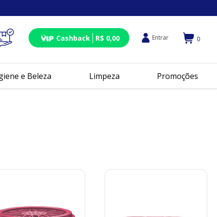
Cashback
R$ 0,00
Entrar
0
giene e Beleza
Limpeza
Promoções