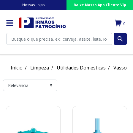
Nossas Lojas
Baixe Nosso App Cliente Vip
0
search
Início
Limpeza
Utilidades Domesticas
Vassour