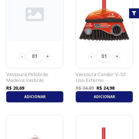
01
01
-
+
-
+
Vassoura Pelobrás
Vassoura Condor V-52
Madeira Vasbrás
Uso Externo
R$ 20,69
R$ 24,98
R$ 34,89
ADICIONAR
ADICIONAR