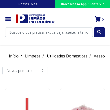
Nossas Lojas
Baixe Nosso App Cliente Vip
0
search
Início
Limpeza
Utilidades Domesticas
Vassour