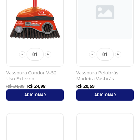
01
01
-
+
-
+
Vassoura Condor V-52
Vassoura Pelobrás
Uso Externo
Madeira Vasbrás
R$ 24,98
R$ 20,69
R$ 34,89
ADICIONAR
ADICIONAR