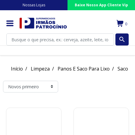
Nossas Lojas
Baixe Nosso App Cliente Vip
0
search
Início
Limpeza
Panos E Saco Para Lixo
Saco De