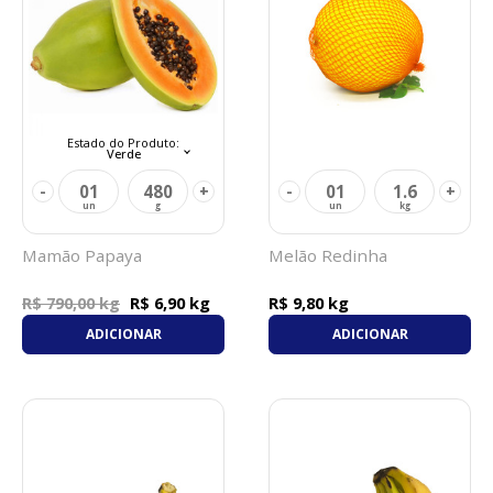
Estado do Produto:
Verde
01
480
01
1.6
-
+
-
+
Mamão Papaya
Melão Redinha
R$ 6,90 kg
R$ 9,80 kg
R$ 790,00 kg
ADICIONAR
ADICIONAR