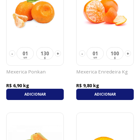
01
130
01
100
-
+
-
+
Mexerica Ponkan
Mexerica Enredeira Kg
R$ 6,90 kg
R$ 9,80 kg
ADICIONAR
ADICIONAR