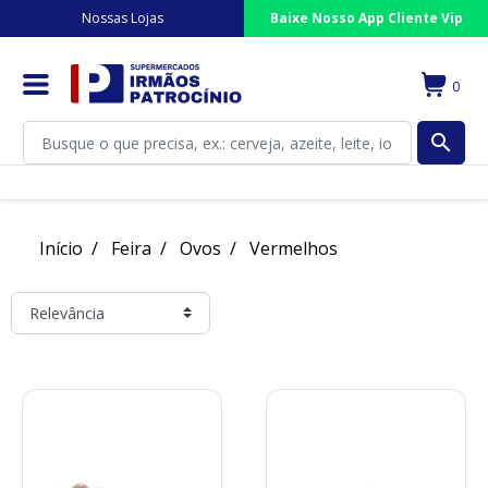
Nossas Lojas
Baixe Nosso App Cliente Vip
0
search
Início
Feira
Ovos
Vermelhos