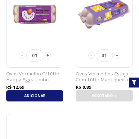
01
01
-
+
-
+
Ovos Vermelho C/10Un
Ovos Vermelhos Estojo
Happy Eggs Jumbo
Com 10Un Mantiqueira
Jumbo
R$ 12,69
R$ 9,89
ADICIONAR
ESGOTADO :(