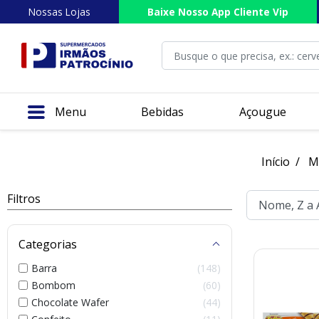
Nossas Lojas
Baixe Nosso App Cliente Vip
Menu
Bebidas
Açougue
Início
M
Filtros
Categorias
Barra
148
Bombom
60
Chocolate Wafer
44