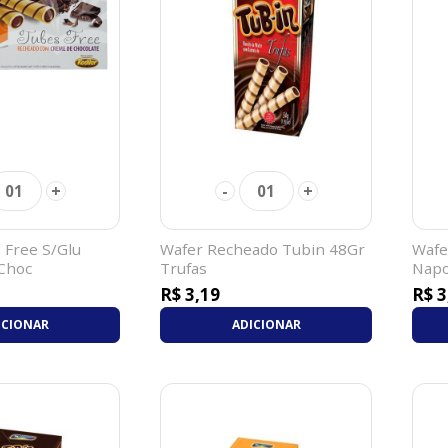
+
-
+
01
01
 Free S/Glu
Wafer Recheado Tubin 48Gr
Wafe
 Choc
Trufas
Napo
R$ 3,19
R$ 3
ICIONAR
ADICIONAR