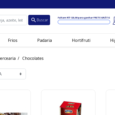
Faltam
R$ 120,00
para ganhar FRETE GRÁTIS
search
Buscar
Frios
Padaria
Hortifruti
Hi
ercearia
Chocolates