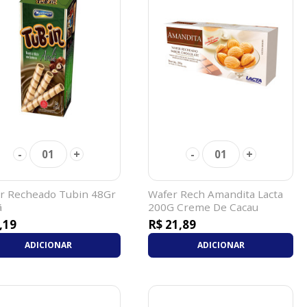
-
+
-
+
01
01
r Recheado Tubin 48Gr
Wafer Rech Amandita Lacta
l
200G Creme De Cacau
,19
R$ 21,89
ADICIONAR
ADICIONAR