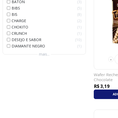
BATON
3
BIBS
5
BIS
8
CHARGE
2
CHOKITO
1
CRUNCH
1
DESEJO E SABOR
10
DIAMANTE NEGRO
1
mais...
-
Wafer Reche
Chocolate
R$ 3,19
AD