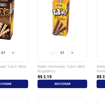
+
-
+
01
01
ado Tubin 48Gr
Wafer Recheado Tubin 48Gr
Wafe
Brigadeiro
Ave
R$ 3,19
R$ 3
ICIONAR
ADICIONAR