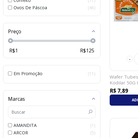
Confeito
11
Ovos De Páscoa
46
Preço
R$
1
R$
125
-
Em Promoção
11
Wafer Tubes
Kodilar 50G
R$ 7,89
Marcas
AD
AMANDITA
1
ARCOR
5