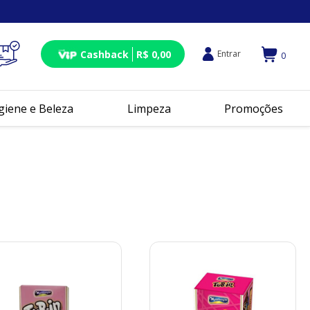
Cashback
R$ 0,00
Entrar
0
giene e Beleza
Limpeza
Promoções