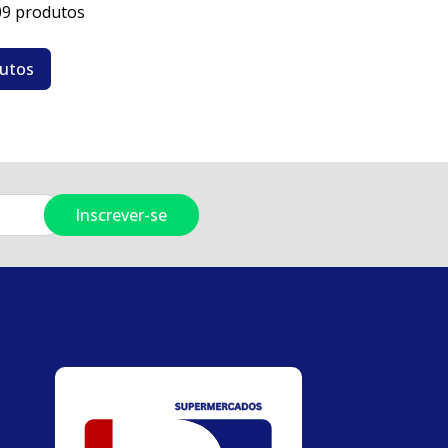
09 produtos
dutos