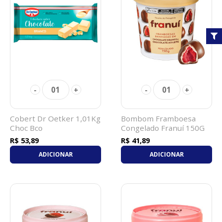
01
01
-
+
-
+
Cobert Dr Oetker 1,01Kg
Bombom Framboesa
Choc Bco
Congelado Franuí 150G
Branco Ao Leite
R$ 53,89
R$ 41,89
ADICIONAR
ADICIONAR