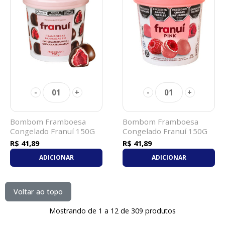
01
01
-
+
-
+
Bombom Framboesa
Bombom Framboesa
Congelado Franuí 150G
Congelado Franuí 150G
Branco E Amargo
Branco Pink
R$ 41,89
R$ 41,89
ADICIONAR
ADICIONAR
Voltar ao topo
Mostrando de 1 a 12 de 309 produtos