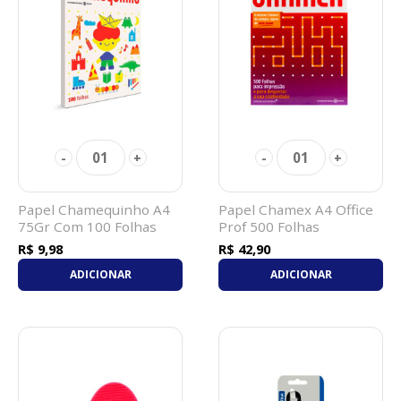
01
01
-
+
-
+
Papel Chamequinho A4
Papel Chamex A4 Office
75Gr Com 100 Folhas
Prof 500 Folhas
Branco
R$ 9,98
R$ 42,90
ADICIONAR
ADICIONAR