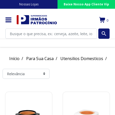
Nossas Lojas
Baixe Nosso App Cliente Vip
0
search
Início
Para Sua Casa
Utensilios Domesticos
Uti