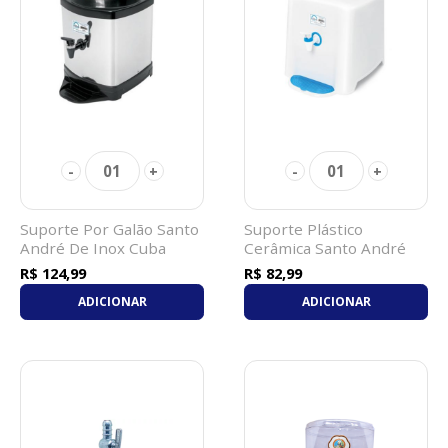
01
01
-
+
-
+
Suporte Por Galão Santo
Suporte Plástico
André De Inox Cuba
Cerâmica Santo André
Barro
R$ 124,99
R$ 82,99
ADICIONAR
ADICIONAR