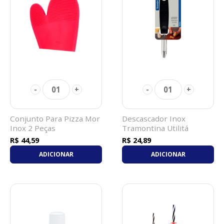
01
01
-
+
-
+
Conjunto Para Pizza Mor
Descascador Inox
Inox 2 Peças
Tramontina Utilit
R$ 44,59
R$ 24,89
ADICIONAR
ADICIONAR