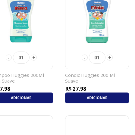
-
+
-
+
01
01
poo Huggies 200Ml
Condic Huggies 200 Ml
a Suave
Suave
7,98
R$ 27,98
ADICIONAR
ADICIONAR