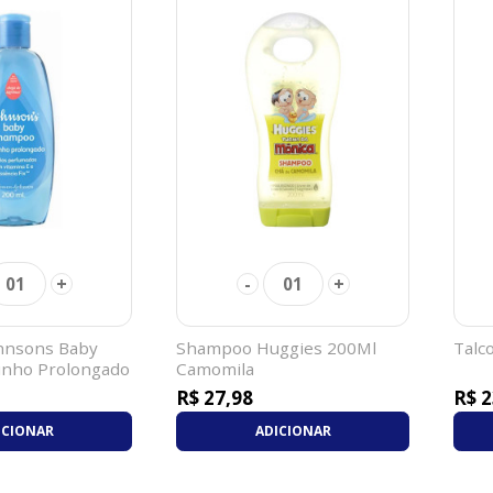
+
-
+
01
01
hnsons Baby
Shampoo Huggies 200Ml
Talc
inho Prolongado
Camomila
R$ 27,98
R$ 2
ICIONAR
ADICIONAR