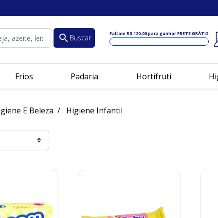
Faltam
R$ 120,00
para ganhar FRETE GRÁTIS
search
Buscar
Frios
Padaria
Hortifruti
Hi
igiene E Beleza
Higiene Infantil