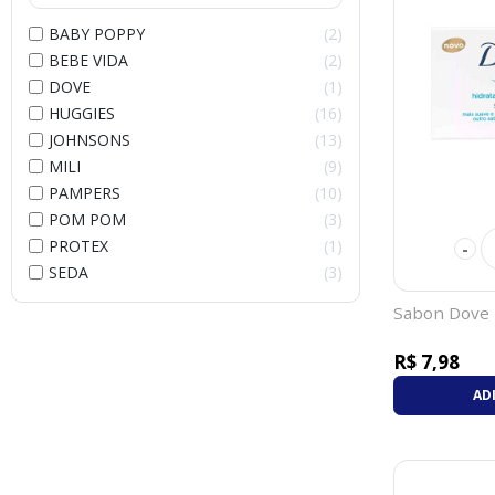
BABY POPPY
2
BEBE VIDA
2
DOVE
1
HUGGIES
16
JOHNSONS
13
MILI
9
PAMPERS
10
POM POM
3
PROTEX
1
-
SEDA
3
Sabon Dove 
R$ 7,98
AD