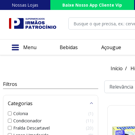
Nossas Lojas
Baixe Nosso App Cliente Vip
Menu
Bebidas
Açougue
Início
H
Filtros
Categorias
Colonia
1
Condicionador
11
Fralda Descartavel
20