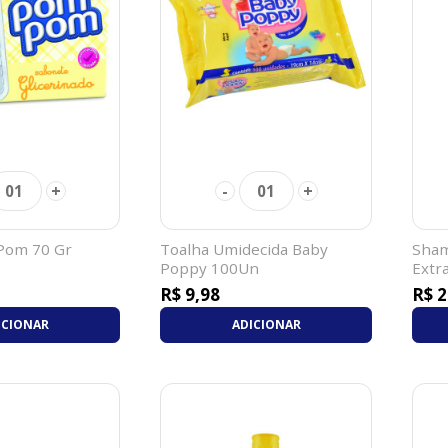
+
-
+
01
01
Pom 70 Gr
Toalha Umidecida Baby
Sham
Poppy 100Un
Extr
R$ 9,98
R$ 2
ICIONAR
ADICIONAR