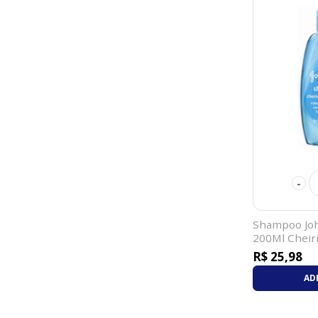
-
Shampoo Jo
200Ml Cheir
R$ 25,98
AD