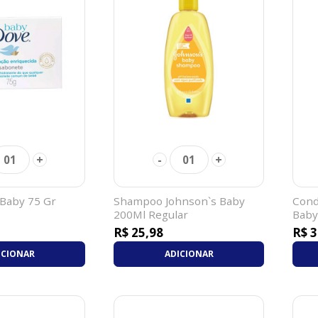
+
-
+
01
01
Baby 75 Gr
Shampoo Johnson`s Baby
Cond
200Ml Regular
Baby
R$ 25,98
R$ 3
ICIONAR
ADICIONAR