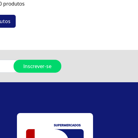
0 produtos
dutos