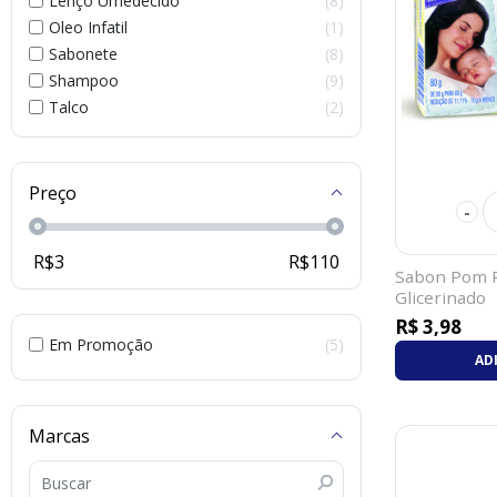
Lenço Umedecido
8
Oleo Infatil
1
Sabonete
8
Shampoo
9
Talco
2
Preço
-
R$
3
R$
110
Sabon Pom 
Glicerinado
R$ 3,98
Em Promoção
5
AD
Marcas