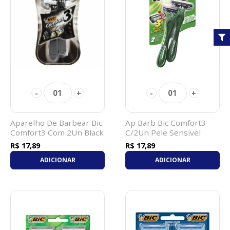
01
01
-
+
-
+
Aparelho De Barbear Bic
Ap Barb Bic Comfort3
Comfort3 Com 2Un Black
C/2Un Pele Sensivel
Night
R$ 17,89
R$ 17,89
ADICIONAR
ADICIONAR