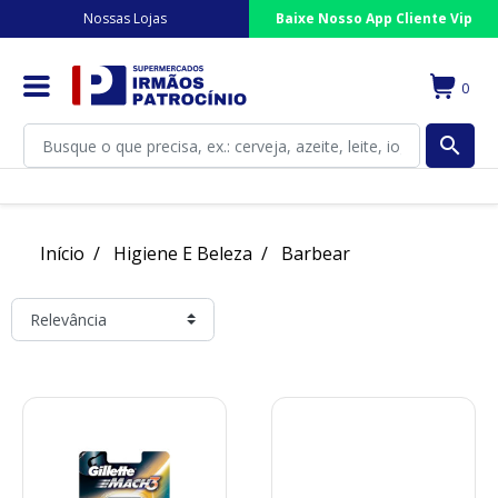
Nossas Lojas
Baixe Nosso App Cliente Vip
0
search
Início
Higiene E Beleza
Barbear