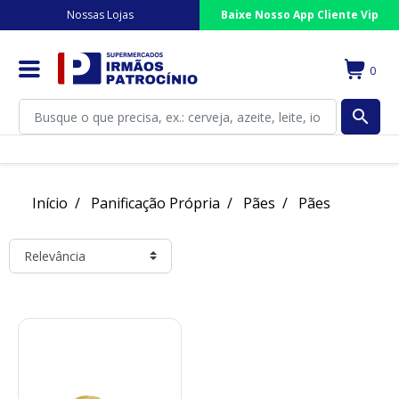
Nossas Lojas
Baixe Nosso App Cliente Vip
0
search
Início
Panificação Própria
Pães
Pães