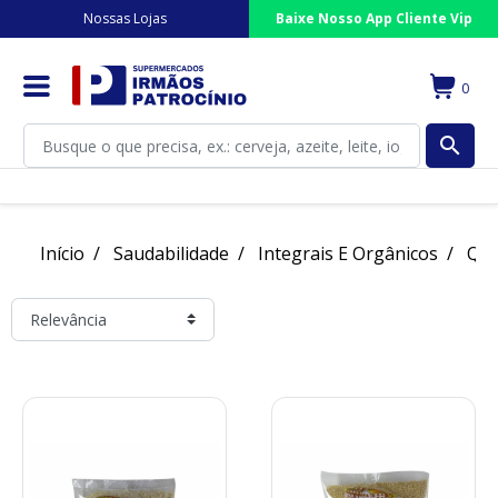
Nossas Lojas
Baixe Nosso App Cliente Vip
0
search
Início
Saudabilidade
Integrais E Orgânicos
Qui