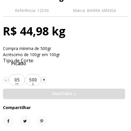
Referência:
12530
Marca:
BARRA MANSA
R$ 44,98 kg
Compra mínima de 500gr
Acréscimo de 100gr em 100gr
Tipo de Corte:
Picado
05
500
-
+
ESGOTADO :(
Compartilhar
Compartilhar
Tweet
Pinterest