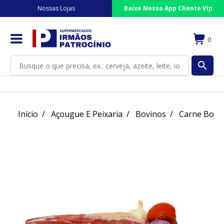
Nossas Lojas
Baixe Nosso App Cliente Vip
0
search
Início
Açougue E Peixaria
Bovinos
Carne Bovi