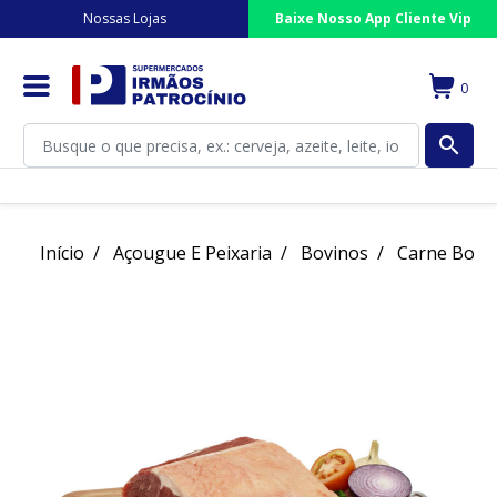
Nossas Lojas
Baixe Nosso App Cliente Vip
0
search
Início
Açougue E Peixaria
Bovinos
Carne Bovi