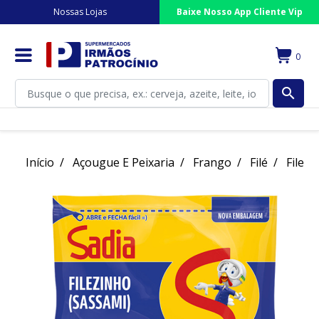
Nossas Lojas
Baixe Nosso App Cliente Vip
0
search
Início
Açougue E Peixaria
Frango
Filé
Filezi