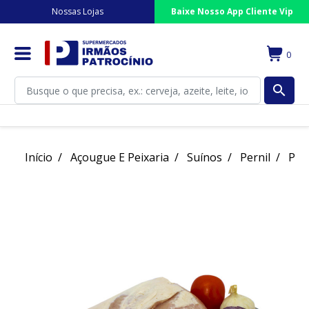
Nossas Lojas
Baixe Nosso App Cliente Vip
0
search
Início
Açougue E Peixaria
Suínos
Pernil
Pern