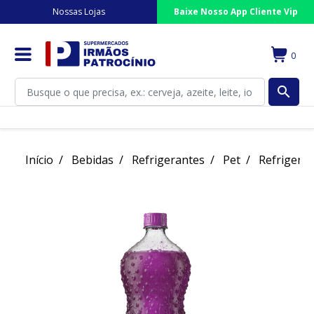
Nossas Lojas
Baixe Nosso App Cliente Vip
0
search
Início
Bebidas
Refrigerantes
Pet
Refrigeran