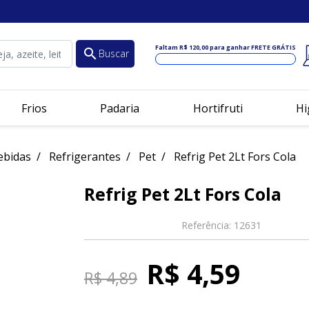
Faltam
R$ 120,00
para ganhar FRETE GRÁTIS
search
Buscar
Frios
Padaria
Hortifruti
Hi
ebidas
Refrigerantes
Pet
Refrig Pet 2Lt Fors Cola
Refrig Pet 2Lt Fors Cola
Referência:
12631
R$ 4,59
R$ 4,89