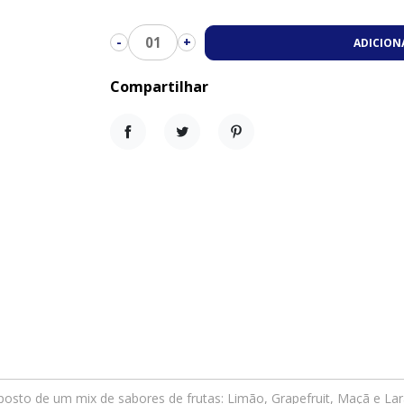
01
-
+
ADICION
Compartilhar
Compartilhar
Tweet
Pinterest
mposto de um mix de sabores de frutas: Limão, Grapefruit, Maçã e Lar