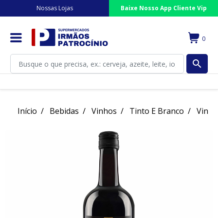
Nossas Lojas
Baixe Nosso App Cliente Vip
0
search
Início
Bebidas
Vinhos
Tinto E Branco
Vinho