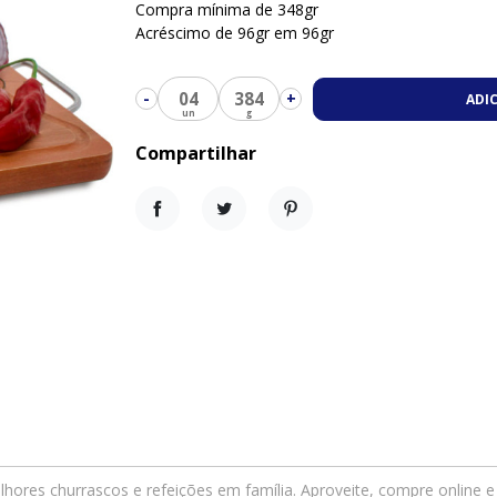
Compra mínima de 348gr
Acréscimo de 96gr em 96gr
04
384
-
+
ADI
Compartilhar
Compartilhar
Tweet
Pinterest
hores churrascos e refeições em família. Aproveite, compre online 