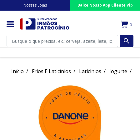
Nossas Lojas
Baixe Nosso App Cliente Vip
0
search
Início
Frios E Laticínios
Laticinios
Iogurte
Io