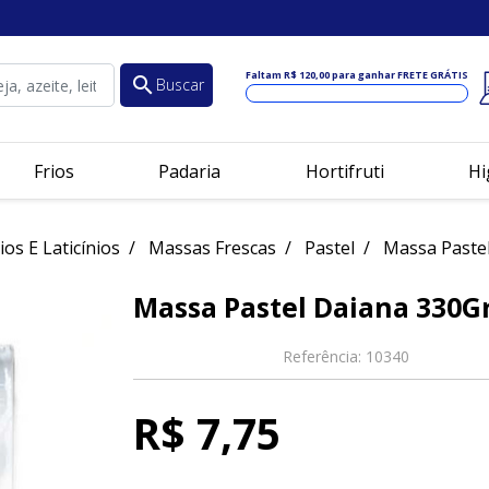
Faltam
R$ 120,00
para ganhar FRETE GRÁTIS
search
Buscar
Frios
Padaria
Hortifruti
Hi
ios E Laticínios
Massas Frescas
Pastel
Massa Pastel
Massa Pastel Daiana 330G
Referência:
10340
R$ 7,75