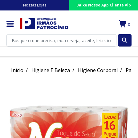
Nossas Lojas
Baixe Nosso App Cliente Vip
0
search
Início
Higiene E Beleza
Higiene Corporal
Papel