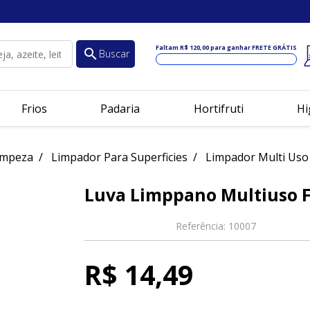
Faltam
R$ 120,00
para ganhar FRETE GRÁTIS
search
Buscar
Frios
Padaria
Hortifruti
Hi
impeza
Limpador Para Superficies
Limpador Multi Uso
Luva Limppano Multiuso 
Referência:
10007
R$ 14,49