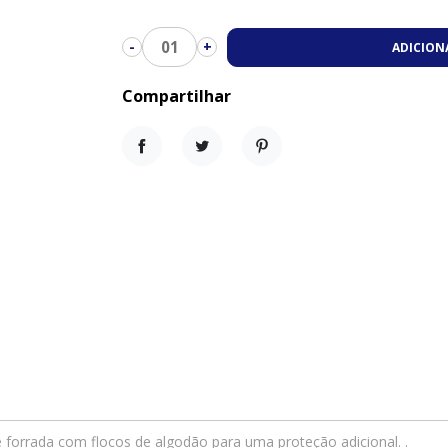
01
-
+
ADICION
Compartilhar
Compartilhar
Tweet
Pinterest
e forrada com flocos de algodão para uma proteção adicional. .