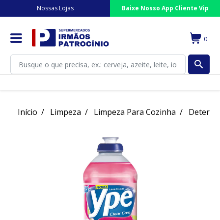
Nossas Lojas
Baixe Nosso App Cliente Vip
0
search
Início
Limpeza
Limpeza Para Cozinha
Deterge