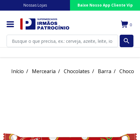
Nossas Lojas
Baixe Nosso App Cliente Vip
0
search
Início
Mercearia
Chocolates
Barra
Chocolat