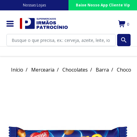
Nossas Lojas
Baixe Nosso App Cliente Vip
0
search
Início
Mercearia
Chocolates
Barra
Chocolat