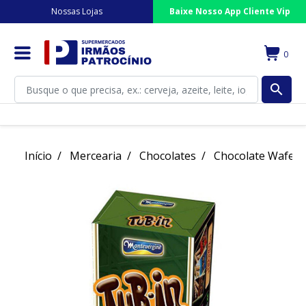
Nossas Lojas
Baixe Nosso App Cliente Vip
0
search
Início
Mercearia
Chocolates
Chocolate Wafer