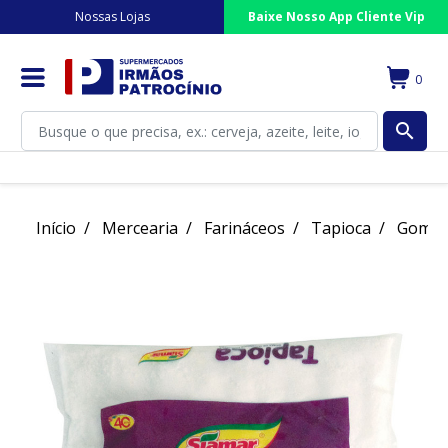
Nossas Lojas
Baixe Nosso App Cliente Vip
0
search
Início
Mercearia
Farináceos
Tapioca
Goma P