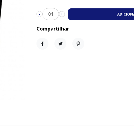
01
-
+
ADICION
Compartilhar
Compartilhar
Tweet
Pinterest