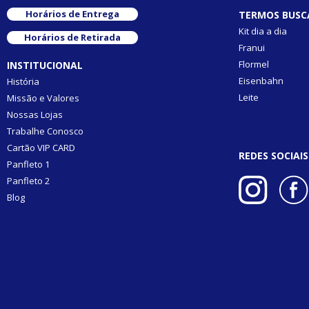
Horários de Entrega
TERMOS BUSC
Kit dia a dia
Horários de Retirada
Franui
Flormel
INSTITUCIONAL
Eisenbahn
História
Leite
Missão e Valores
Nossas Lojas
Trabalhe Conosco
Cartão VIP CARD
REDES SOCIAIS
Panfleto 1
Panfleto 2
Blog