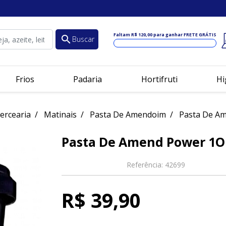
Faltam
R$ 120,00
para ganhar FRETE GRÁTIS
search
Buscar
Frios
Padaria
Hortifruti
Hi
ercearia
Matinais
Pasta De Amendoim
Pasta De Am
Pasta De Amend Power 1On
Referência:
42699
R$ 39,90