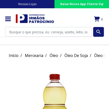
Nossas Lojas
Baixe Nosso App Cliente Vip
0
search
Início
Mercearia
Óleo
Òleo De Soja
Óleo De