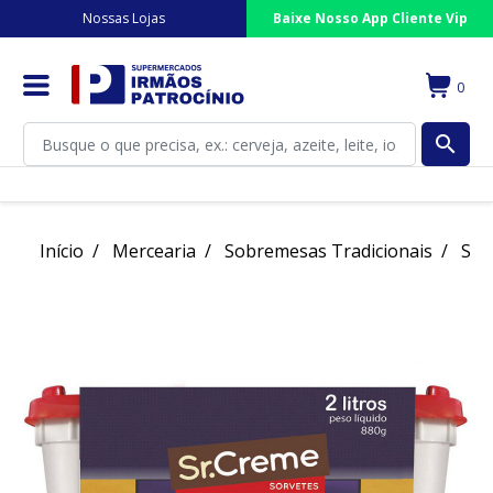
Nossas Lojas
Baixe Nosso App Cliente Vip
0
search
Início
Mercearia
Sobremesas Tradicionais
Sor