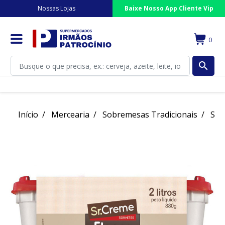
Nossas Lojas
Baixe Nosso App Cliente Vip
0
search
Início
Mercearia
Sobremesas Tradicionais
Sor