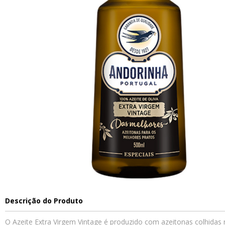
Descrição do Produto
O Azeite Extra Virgem Vintage é produzido com azeitonas colhidas