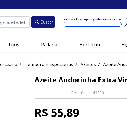
Faltam
R$ 120,00
para ganhar FRETE GRÁTIS
search
Buscar
Frios
Padaria
Hortifruti
Hi
ercearia
Tempero E Especiarias
Azeites
Azeite Ando
Azeite Andorinha Extra Vi
Referência:
43550
R$ 55,89