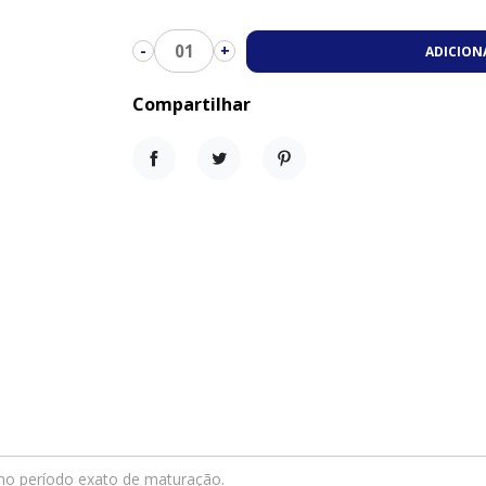
01
-
+
ADICION
Compartilhar
Compartilhar
Tweet
Pinterest
 no período exato de maturação.