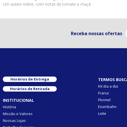
Um azeite nobre, com notas de tomate e maçã.
Receba nossas ofertas
Horários de Entrega
TERMOS BUSC
Kit dia a dia
Horários de Retirada
Franui
Flormel
INSTITUCIONAL
Eisenbahn
História
Leite
Missão e Valores
Nossas Lojas