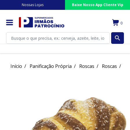
Nossas Lojas
Baixe Nosso App Cliente Vip
0
search
Início
Panificação Própria
Roscas
Roscas
Ro