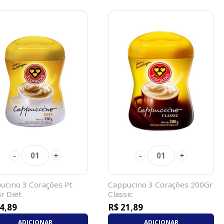
-
+
-
+
01
01
ucino 3 Corações Pt
Cappucino 3 Corações 200Gr
r Diet
Classic
4,89
R$ 21,89
ADICIONAR
ADICIONAR