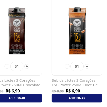
-
+
-
+
01
01
da Láctea 3 Corações
Bebida Láctea 3 Corações
Power 250Ml Chocolate
15G Power 250Ml Doce De
Leite
R$ 6,90
R$ 6,90
90
R$ 8,90
ADICIONAR
ADICIONAR