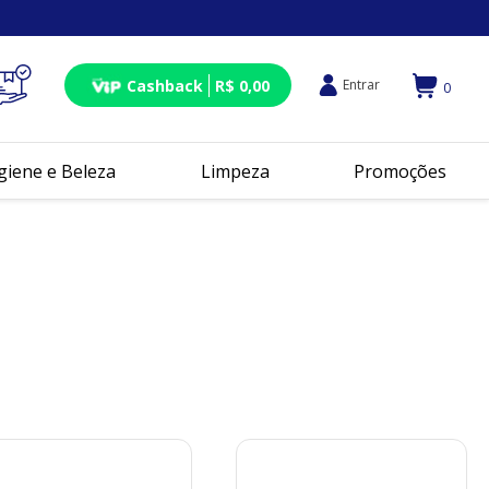
Cashback
R$ 0,00
Entrar
0
giene e Beleza
Limpeza
Promoções