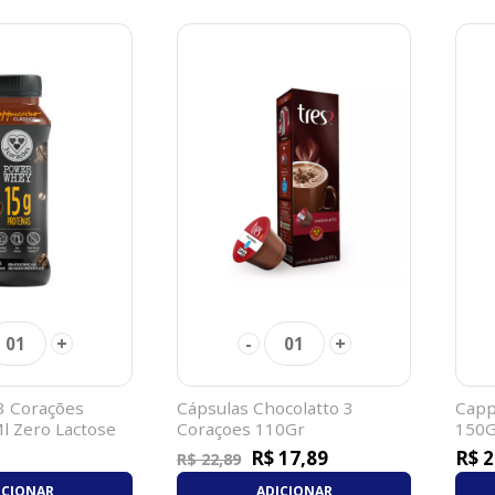
+
-
+
01
01
3 Corações
Cápsulas Chocolatto 3
Capp
l Zero Lactose
Coraçoes 110Gr
150G
R$ 17,89
R$ 2
R$ 22,89
ICIONAR
ADICIONAR