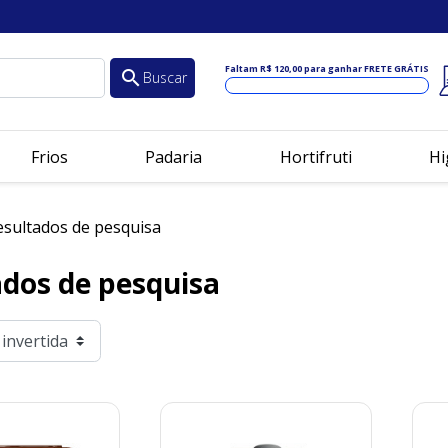
Faltam
R$ 120,00
para ganhar FRETE GRÁTIS
search
Buscar
Frios
Padaria
Hortifruti
Hi
sultados de pesquisa
ados de pesquisa