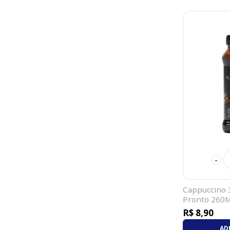
-
Cappuccino 
Pronto 260M
Power Whey
R$ 8,90
AD