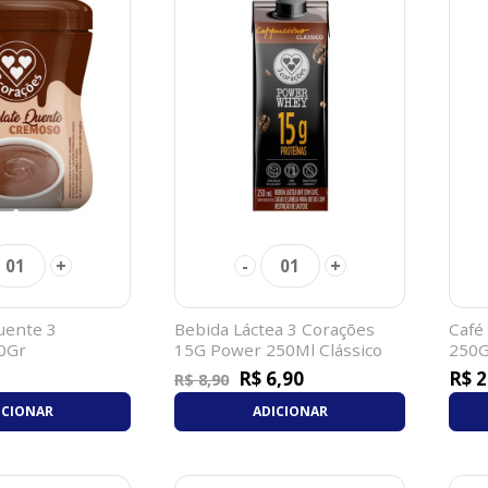
+
-
+
01
01
uente 3
Bebida Láctea 3 Corações
Café
0Gr
15G Power 250Ml Clássico
250G
R$ 6,90
R$ 2
R$ 8,90
ICIONAR
ADICIONAR