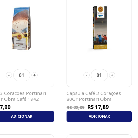
-
+
-
+
01
01
 3 Corações Portinari
Capsula Café 3 Corações
r Obra Café 1942
80Gr Portinari Obra
Meninos
7,90
R$ 17,89
R$ 22,89
ADICIONAR
ADICIONAR