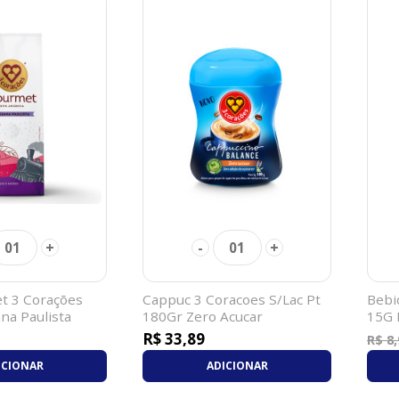
+
-
+
01
01
t 3 Corações
Cappuc 3 Coracoes S/Lac Pt
Bebi
na Paulista
180Gr Zero Acucar
15G 
R$ 33,89
R$ 8,
ICIONAR
ADICIONAR