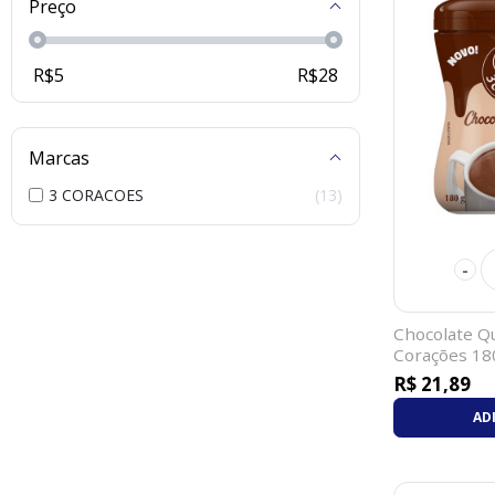
Preço
R$
5
R$
28
Marcas
3 CORACOES
13
-
Chocolate Q
Corações 18
R$ 21,89
AD