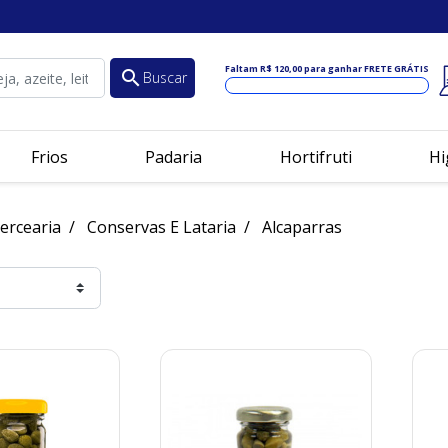
Faltam
R$ 120,00
para ganhar FRETE GRÁTIS
search
Buscar
Frios
Padaria
Hortifruti
Hi
ercearia
Conservas E Lataria
Alcaparras