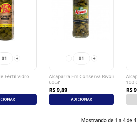
+
-
+
01
01
e Fértil Vidro
Alcaparra Em Conserva Rivoli
Alcap
60Gr
100 
R$ 9,89
R$ 9
ICIONAR
ADICIONAR
Mostrando de 1 a 4 de 4