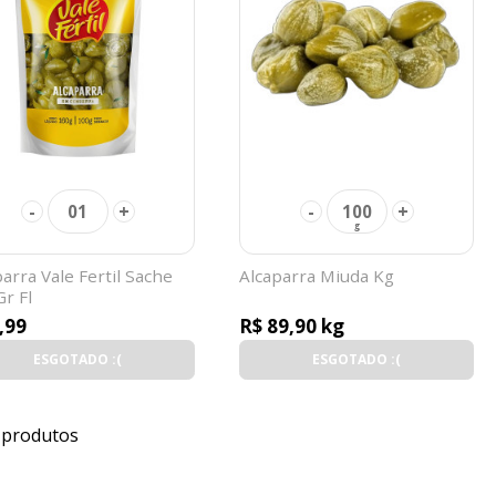
-
+
-
+
01
100
arra Vale Fertil Sache
Alcaparra Miuda Kg
Gr Fl
,99
R$ 89,90 kg
ESGOTADO :(
ESGOTADO :(
 produtos