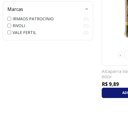
Marcas
IRMAOS PATROCINIO
1
RIVOLI
1
VALE FERTIL
2
-
Alcaparra Val
60Gr
R$ 9,89
AD