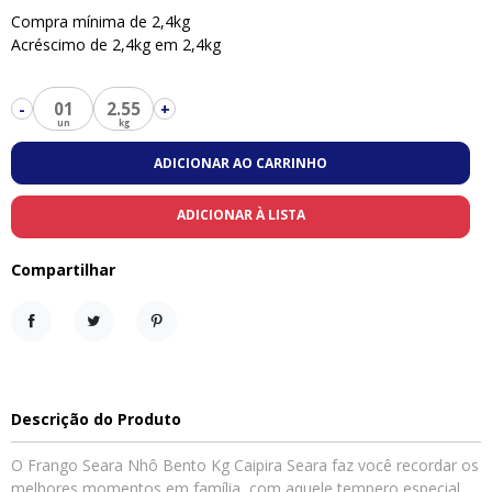
Compra mínima de 2,4kg
Acréscimo de 2,4kg em 2,4kg
01
2.55
-
+
ADICIONAR AO CARRINHO
ADICIONAR À LISTA
Compartilhar
Compartilhar
Tweet
Pinterest
Descrição do Produto
O Frango Seara Nhô Bento Kg Caipira Seara faz você recordar os
melhores momentos em família, com aquele tempero especial