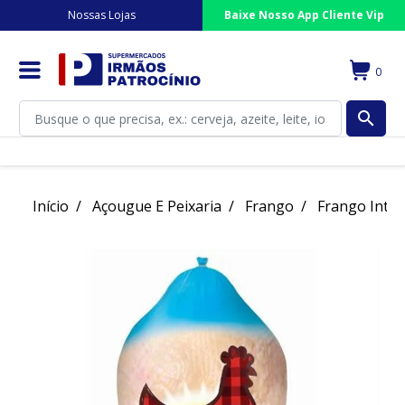
Nossas Lojas
Baixe Nosso App Cliente Vip
0
search
Início
Açougue E Peixaria
Frango
Frango Intei