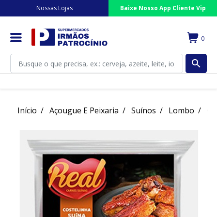
Nossas Lojas
Baixe Nosso App Cliente Vip
0
search
Início
Açougue E Peixaria
Suínos
Lombo
Cos