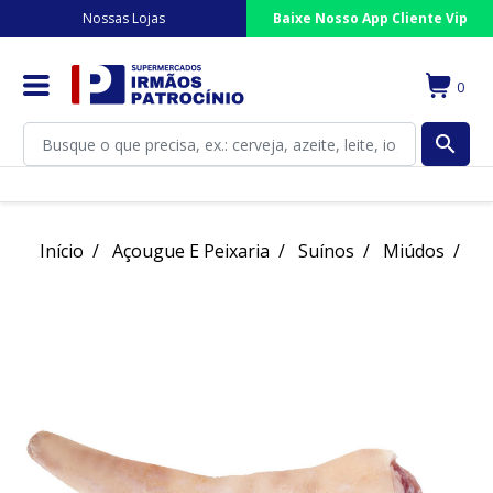
Nossas Lojas
Baixe Nosso App Cliente Vip
0
search
Início
Açougue E Peixaria
Suínos
Miúdos
Ra