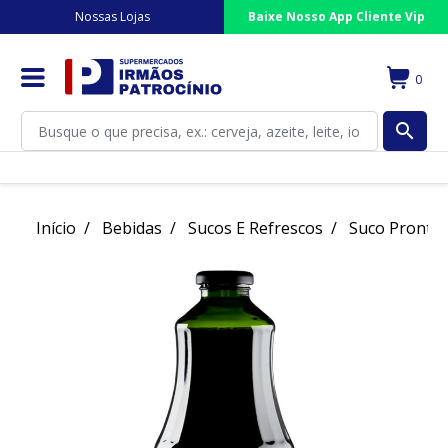
Nossas Lojas
Baixe Nosso App Cliente Vip
0
search
Início
Bebidas
Sucos E Refrescos
Suco Pronto