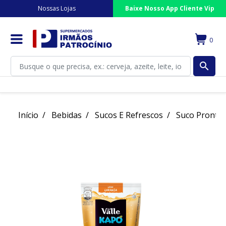
Nossas Lojas
Baixe Nosso App Cliente Vip
0
search
Início
Bebidas
Sucos E Refrescos
Suco Pronto