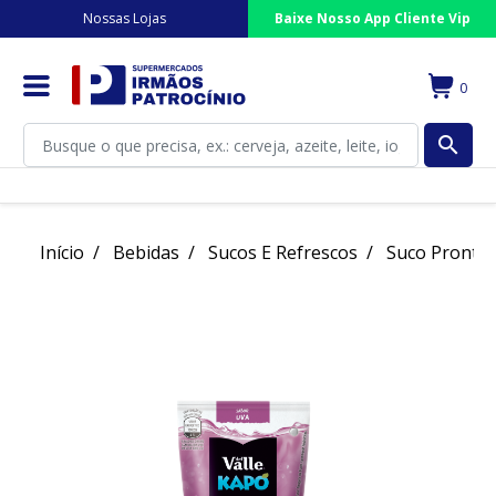
Nossas Lojas
Baixe Nosso App Cliente Vip
0
search
Início
Bebidas
Sucos E Refrescos
Suco Pronto